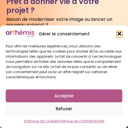
Prêt à donner vie à votre
projet ?
Besoin de moderniser votre image ou lancer un
nouveau support ?
Gérer le consentement
Écrivez-nous
Pour offrir les meilleures expériences, nous utilisons des
technologies telles que les cookies pour stocker et/ou accéder aux
informations des appareils. Le fait de consentir à ces technologies
nous permettra de traiter des données telles que le comportement
de navigation sur ce site. Le fait de ne pas consentir ou de retirer
son consentement peut avoir un effet négatif sur certaines
caractéristiques et fonctions.
L'agence
Prestations
Portfolio
Contact
Accepter
Mentions légales
Politique de cookies
Politique de confidentialité
Informations
Refuser
4 Bis rue de le Roupie
62330 Isbergues – France
Politique de cookies
Politique de confidentialité